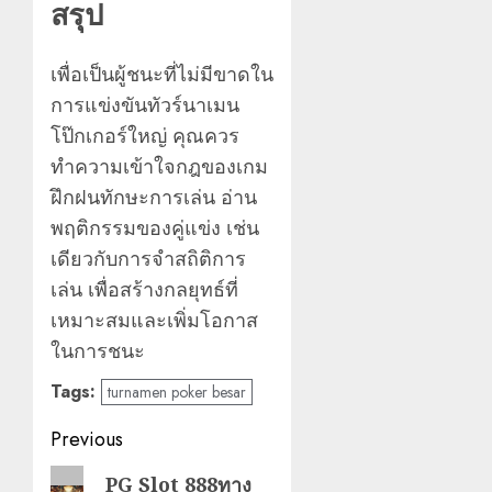
สรุป
เพื่อเป็นผู้ชนะที่ไม่มีขาดใน
การแข่งขันทัวร์นาเมน
โป๊กเกอร์ใหญ่ คุณควร
ทำความเข้าใจกฎของเกม
ฝึกฝนทักษะการเล่น อ่าน
พฤติกรรมของคู่แข่ง เช่น
เดียวกับการจำสถิติการ
เล่น เพื่อสร้างกลยุทธ์ที่
เหมาะสมและเพิ่มโอกาส
ในการชนะ
Tags:
turnamen poker besar
Post
Previous
navigation
Previous
PG Slot 888ทาง