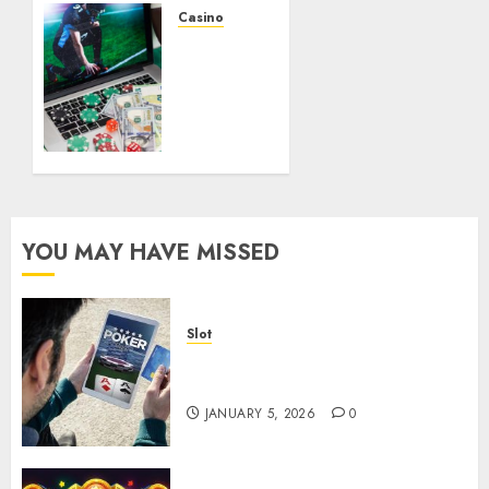
Experts
Casino
Beginner’s
OCTOBER
Guide
3, 2025
to
0
Sports
Betting:
What
You
Need to
Know
YOU MAY HAVE MISSED
SEPTEMBER
24, 2025
0
Slot
MPO500 Login to Enter Online
Slot Casino
JANUARY 5, 2026
0