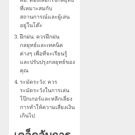
ที่เหมาะสมกับ
สถานการณ์และผู้เล่น
อยู่ในโต๊ะ
ฝึกฝน: ควรฝึกฝน
กลยุทธ์และเทคนิค
ต่างๆ เพื่อที่จะเรียนรู้
และปรับปรุงกลยุทธ์ของ
คุณ
ระมัดระวัง: ควร
ระมัดระวังในการเล่น
โป๊กเกอร์และหลีกเลี่ยง
การทำให้ความเสี่ยงเงิน
เกินไป