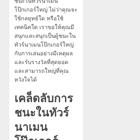
ชนะในทัวร์นาเมน
โป๊กเกอร์ใหญ่ ไม่ว่าคุณจะ
ใช้กลยุทธ์ใด หรือใช้
เทคนิคใด เราขอให้คุณมี
สนุกและสนุกเป็นผู้ชนะใน
ทัวร์นาเมนโป๊กเกอร์ใหญ่
กับการเล่นอย่างมีเหตุผล
และรับรางวัลที่สุดยอด
และสามารถใหญ่ที่คุณ
หวังใจได้
เคล็ดลับการ
ชนะในทัวร์
นาเมน