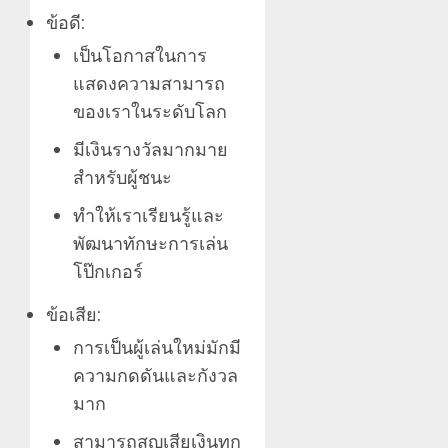
ข้อดี:
เป็นโอกาสในการ
แสดงความสามารถ
ของเราในระดับโลก
มีเงินรางวัลมากมาย
สำหรับผู้ชนะ
ทำให้เราเรียนรู้และ
พัฒนาทักษะการเล่น
โป๊กเกอร์
ข้อเสีย:
การเป็นผู้เล่นใหม่มักมี
ความกดดันและกังวล
มาก
สามารถสูญเสียเงินทุก